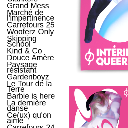
Grand Mess
Marché de
l'impertinence
Carrefours 25
Wooferz Only
Skipping
School
Kind & Co
Douce Amère
Paysage
résistant
Gardenboyz
Le Tour de la
Terre
Barbie is here
La dernière
danse
Ce(ux) qu'on
aime
Carrefours 24