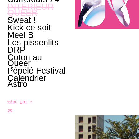
INTÉRIEUR
QUEER
Sweat !
Kick ce soit
Meel B
Les pissenlits
DRP
Coton au
Queer
Pépélé Festival
Calendrier
Astro
TÉBO QUI ?
✉️